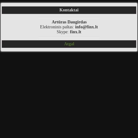
Kontaktai
Artūras Daugirdas
Elektroninis paštas:
info@finx.lt
Skype:
finx.lt
Atgal