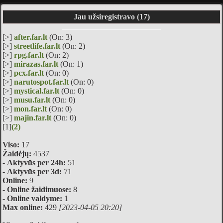
Jau užsiregistravo (17)
[>]
after.far.lt
(On: 3)
[>]
streetlife.far.lt
(On: 2)
[>]
rpg.far.lt
(On: 2)
[>]
mirazas.far.lt
(On: 1)
[>]
pcx.far.lt
(On: 0)
[>]
narutospot.far.lt
(On: 0)
[>]
mystical.far.lt
(On: 0)
[>]
musu.far.lt
(On: 0)
[>]
mon.far.lt
(On: 0)
[>]
majin.far.lt
(On: 0)
[1]
(2)
Viso:
17
Žaidėjų:
4537
-
Aktyvūs per 24h:
51
-
Aktyvūs per 3d:
71
Online:
9
-
Online žaidimuose:
8
-
Online valdyme:
1
Max online:
429
[2023-04-05 20:20]