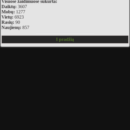
Visuose žaidimuose sukurta:
Daiktų:
3607
Mobų:
1277
Vietų:
6923
Rasių:
90
Naujienų:
857
I pradžią