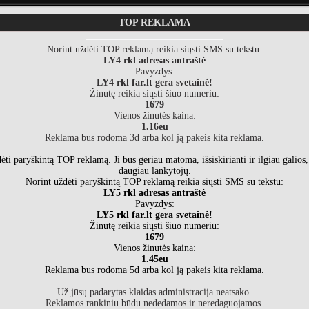
TOP REKLAMA
Norint uždėti TOP reklamą reikia siųsti SMS su tekstu:
LY4 rkl adresas antraštė
Pavyzdys:
LY4 rkl far.lt gera svetainė!
Žinutę reikia siųsti šiuo numeriu:
1679
Vienos žinutės kaina:
1.16eu
Reklama bus rodoma 3d arba kol ją pakeis kita reklama.
ždėti paryškintą TOP reklamą. Ji bus geriau matoma, išsiskirianti ir ilgiau galios,
daugiau lankytojų.
Norint uždėti paryškintą TOP reklamą reikia siųsti SMS su tekstu:
LY5 rkl adresas antraštė
Pavyzdys:
LY5 rkl far.lt gera svetainė!
Žinutę reikia siųsti šiuo numeriu:
1679
Vienos žinutės kaina:
1.45eu
Reklama bus rodoma 5d arba kol ją pakeis kita reklama.
Už jūsų padarytas klaidas administracija neatsako.
Reklamos rankiniu būdu nededamos ir neredaguojamos.